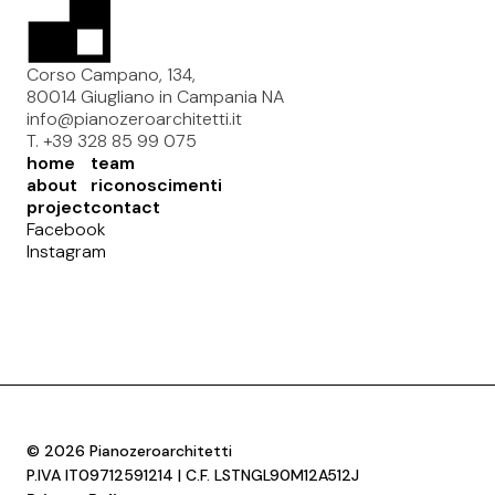
Corso Campano, 134,
80014 Giugliano in Campania NA
info@pianozeroarchitetti.it
T. +39 328 85 99 075
home
team
about
riconoscimenti
project
contact
Facebook
Instagram
© 2026 Pianozeroarchitetti
P.IVA IT09712591214 | C.F. LSTNGL90M12A512J