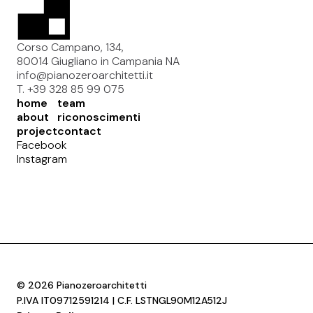
Corso Campano, 134,
80014 Giugliano in Campania NA
info@pianozeroarchitetti.it
T. +39 328 85 99 075
home
team
about
riconoscimenti
project
contact
Facebook
Instagram
© 2026 Pianozeroarchitetti
P.IVA IT09712591214 | C.F. LSTNGL90M12A512J