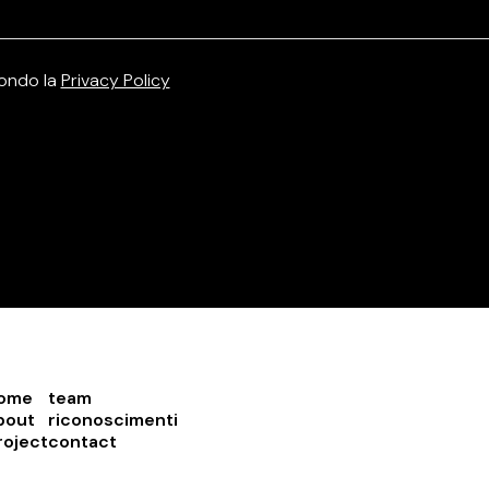
condo la
Privacy Policy
ome
team
bout
riconoscimenti
roject
contact