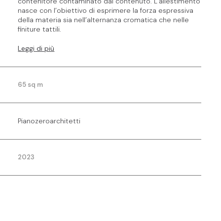
contenitore contaminato dal contenuto. L’allestimento
nasce con l’obiettivo di esprimere la forza espressiva
della materia sia nell’alternanza cromatica che nelle
finiture tattili.
Leggi di più
65 sq m
Pianozeroarchitetti
2023