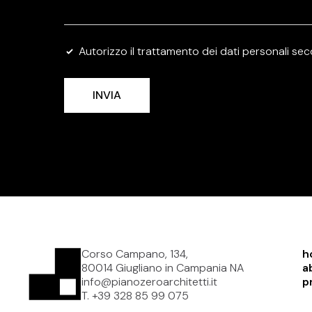
Privacy
Autorizzo il trattamento dei dati personali se
Policy
*
INVIA
Corso Campano, 134,
h
80014 Giugliano in Campania NA
a
info@pianozeroarchitetti.it
p
T. +39 328 85 99 075